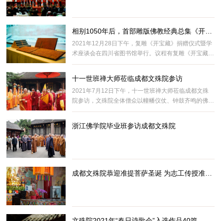
相别1050年后，首部雕版佛教经典总集《开宝藏》“回归”成都
2021年12月28日下午，复雕《开宝藏》捐赠仪式暨学
术座谈会在四川省图书馆举行。议程有复雕《开宝藏》
捐赠仪式，及大藏经与文明传承——纪念开宝藏开雕
1050周年学术座谈会。
十一世班禅大师莅临成都文殊院参访
2021年7月12日下午，十一世班禅大师莅临成都文殊
院参访，文殊院全体僧众以幢幡仪仗、钟鼓齐鸣的佛教
最高礼仪表示热烈欢迎。
浙江佛学院毕业班参访成都文殊院
成都文殊院恭迎准提菩萨圣诞 为志工传授准提法
文殊院2021年“春日诗歌会”入选作品40篇