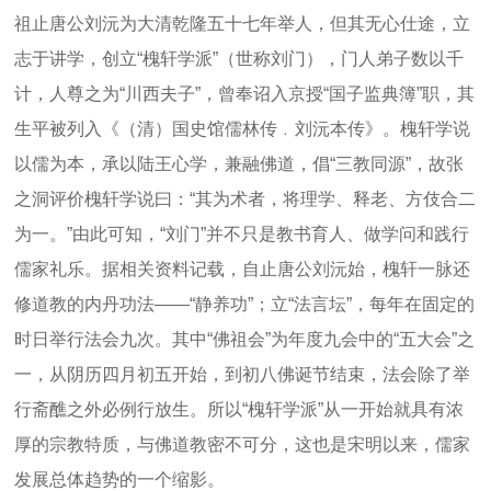
祖止唐公刘沅为大清乾隆五十七年举人，但其无心仕途，立
志于讲学，创立“槐轩学派”（世称刘门），门人弟子数以千
计，人尊之为“川西夫子”，曾奉诏入京授“国子监典簿”职，其
生平被列入《（清）国史馆儒林传﹒刘沅本传》。槐轩学说
以儒为本，承以陆王心学，兼融佛道，倡“三教同源”，故张
之洞评价槐轩学说曰：“其为术者，将理学、释老、方伎合二
为一。”由此可知，“刘门”并不只是教书育人、做学问和践行
儒家礼乐。据相关资料记载，自止唐公刘沅始，槐轩一脉还
修道教的内丹功法——“静养功”；立“法言坛”，每年在固定的
时日举行法会九次。其中“佛祖会”为年度九会中的“五大会”之
一，从阴历四月初五开始，到初八佛诞节结束，法会除了举
行斋醮之外必例行放生。所以“槐轩学派”从一开始就具有浓
厚的宗教特质，与佛道教密不可分，这也是宋明以来，儒家
发展总体趋势的一个缩影。