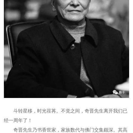
斗转星移，时光荏苒。不觉之间，奇晋先生离开我们已
经一周年了！
奇晋先生乃书香世家，家族数代与佛门交集颇深。其高