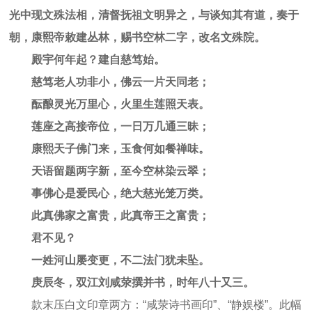
光中现文殊法相，清督抚祖文明异之，与谈知其有道，奏于
朝，康熙帝敕建丛林，赐书空林二字，改名文殊院。
殿宇何年起？建自慈笃始。
慈笃老人功非小，佛云一片天同老；
酝酿灵光万里心，火里生莲照天表。
莲座之高接帝位，一日万几通三昧；
康熙天子佛门来，玉食何如餐禅味。
天语留题两字新，至今空林染云翠；
事佛心是爱民心，绝大慈光笼万类。
此真佛家之富贵，此真帝王之富贵；
君不见？
一姓河山屡变更，不二法门犹未坠。
庚辰冬，双江刘咸荥撰并书，时年八十又三。
款末压白文印章两方：“咸荥诗书画印”、“静娱楼”。此幅