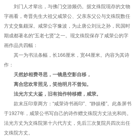
刘门人才辈出，与佛门交游频仍。据文殊院现存的文物
字画看，奇晋先生大祖父咸荥公、父亲东父公与文殊院数任
方丈交集颇深。咸荥公字豫波，为止唐公刘沅之孙，民国时
期成都著名的“五老七贤”之一。现文殊院保存了咸荥公的字
画作品共四幅：
其一为书法条幅，长166厘米，宽44厘米。内容为其诗
作：
天然妙相费寻思，一镜悬空影自移，
离合悲欢常照见，笑他明月不曾知。
法光方丈大鉴，旧有拙作特移赠，咸荥。
款末压印章两方：“咸荥诗书画印”、“静娱楼”。此条屏书
于1927年，咸荥公书写自己的诗作赠文殊院方丈法光和尚。
法光方丈为文殊院第十六代方丈，先后三次复院共四次出任
文殊院方丈。