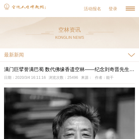
活动报名
登录
空林资讯
KONGLIN NEWS
最新新闻
满门巨擘誉满巴蜀 数代佛缘香遗空林——纪念刘奇晋先生西逝一周年
日期：2020/3/4 16:11:16 浏览次数：25496 来源： 作者：能干