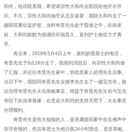
和尚，电话联系我，希望请宗性大和尚去医院给他开示开
示。不久，宗性大和尚抽空从北京返蓉，我陪大和尚去了一
趟医院重症监护室，当时奇晋先生处于昏迷之中，在病床
前，大和尚默默为他诵经祈福良久，直到护士催促方才离
开。
再后来，2019年3月4日上午，接到妙愿居士的电话，
奇晋先生于9点16分走了。我得到消息后，向宗性大和尚做
了汇报，并赶往奇晋先生家中，协助其家人处理先生后事。
当日下午，我陪同奇晋先生女婿李先生去了一趟宝光寺，接
洽办理奇晋先生火化荼毗事宜。得益于奇晋先生生前与宝光
寺结下的深厚善缘，在意寂大和尚的支持关照下，火化事宜
办理顺利。
奇晋先生是有大福报的人，是亲属接回家中在念佛声中
安详舍报的，然后有居士为他日夜24小时助念，直至荼毗。