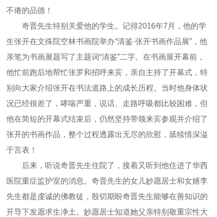
不倦的品德！
奇晋先生特别关爱他的学生。记得2016年7月，他的学
生张开在文殊院空林书画院举办“清鉴·张开书画作品展”，他
亲笔为书画展题写了主题词“清鉴”二字。在书画展开幕前，
他忙前跑后地帮忙张罗和招呼来宾，亲自主持了开幕式，特
别向大家介绍张开在书法道路上的成长历程。当时他身体状
况已经很差了，哮喘严重，说话、走路呼吸都比较困难，但
他在简短的开幕式结束后，仍然坚持带领来宾参观并介绍了
张开的书画作品，整个过程透露出无尽的欣慰，舐犊情深溢
于言表！
后来，听说奇晋先生住院了，接着又听到他住进了华西
医院重症监护室的消息。奇晋先生的女儿妙愿居士和女婿李
先生都是虔诚的佛教徒，殷切期盼奇晋先生能够在善知识的
开导下发愿求生净土。妙愿居士知道她父亲特别敬重宗性大