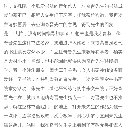
时，文殊院一个酷爱书法的青年僧人，对奇晋先生的书法成
就仰慕不已，想拜入先生门下习字，托我帮忙咨询。我再次
拜请妙愿居士去征询奇晋先生的意见，得到先生的回复
是：“太忙，没有时间指导初学者！”想来也是我太鲁莽，像
奇晋先生这种书法名家，想通过拜入他名下来提高自身名气
的书法票友定然不少，而且让奇晋先生来教导初学者，确实
是大材小用！当然，也不能因此就误认为奇晋先生轻慢初
学。我一个姓朱朋友，因为工作关系与文人书家接触较多而
爱好上了书法，也特别崇敬奇晋先生。一次文殊院空林书画
院举办活动，朱先生带着他平常练习的字来文殊院，正好奇
晋先生在，就欣喜地请奇晋先生指点一二。奇晋先生也不推
辞，就在空林书画院门口的地上，打开朱先生的作品为他一
一点评，逐字指出败笔，悉心教导，耐心讲解，直到朱先生
满意离开。当时，我在奇晋先生身上看到了有教无类和诲人