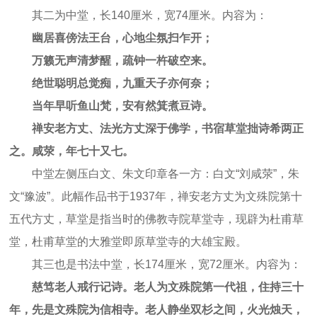
其二为中堂，长140厘米，宽74厘米。内容为：
幽居喜傍法王台，心地尘氛扫乍开；
万籁无声清梦醒，疏钟一杵破空来。
绝世聪明总觉痴，九重天子亦何奈；
当年早听鱼山梵，安有然箕煮豆诗。
禅安老方丈、法光方丈深于佛学，书宿草堂拙诗希两正
之。咸荥，年七十又七。
中堂左侧压白文、朱文印章各一方：白文“刘咸荥”，朱
文“豫波”。此幅作品书于1937年，禅安老方丈为文殊院第十
五代方丈，草堂是指当时的佛教寺院草堂寺，现辟为杜甫草
堂，杜甫草堂的大雅堂即原草堂寺的大雄宝殿。
其三也是书法中堂，长174厘米，宽72厘米。内容为：
慈笃老人戒行记诗。老人为文殊院第一代祖，住持三十
年，先是文殊院为信相寺。老人静坐双杉之间，火光烛天，