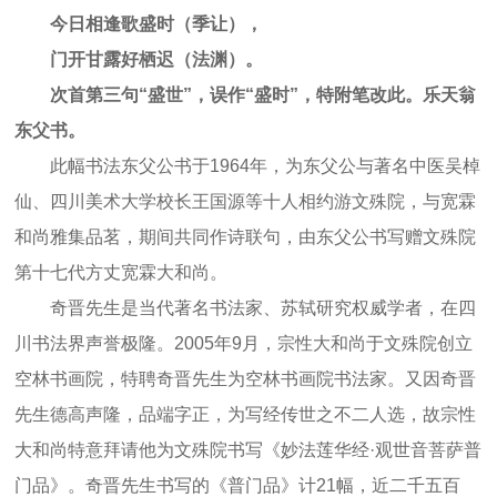
今日相逢歌盛时（季让），
门开甘露好栖迟（法渊）。
次首第三句“盛世”，误作“盛时”，特附笔改此。乐天翁
东父书。
此幅书法东父公书于1964年，为东父公与著名中医吴棹
仙、四川美术大学校长王国源等十人相约游文殊院，与宽霖
和尚雅集品茗，期间共同作诗联句，由东父公书写赠文殊院
第十七代方丈宽霖大和尚。
奇晋先生是当代著名书法家、苏轼研究权威学者，在四
川书法界声誉极隆。2005年9月，宗性大和尚于文殊院创立
空林书画院，特聘奇晋先生为空林书画院书法家。又因奇晋
先生德高声隆，品端字正，为写经传世之不二人选，故宗性
大和尚特意拜请他为文殊院书写《妙法莲华经·观世音菩萨普
门品》。奇晋先生书写的《普门品》计21幅，近二千五百