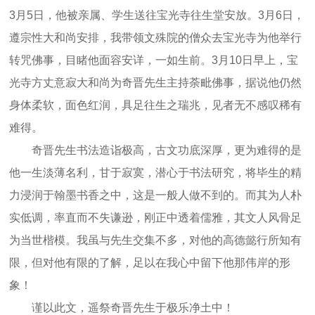
3月5日，他被亲属、学生送往宝光寺往生堂安放。3月6日，
遵宗性大和尚安排，我带领文殊院的僧众去宝光寺为他举行
转咒佛事，目睹他面容安详，一如生前。3月10日早上，宝
光寺方丈意寂大和尚为奇晋先生主持荼毗佛事，据说他仍然
身体柔软，面色红润，具足往生之瑞兆，见者无不感叹稀有
难得。
奇晋先生书法造诣极高，古文功底深厚，更为难得的是
他一生淡薄名利，甘于寂寞，潜心于书法研究，将毕生的精
力浸润于翰墨书香之中，这是一般人做不到的。而其为人朴
实低调，率直而不失谦逊，刚正中透着儒雅，其文人风骨足
为当世楷模。我虽与先生交集不多，对他的高德懿行所知有
限，但对他有限的了解，足以在我心中留下他那伟岸的形
象！
谨以此文，遥祭奇晋先生于极乐净土中！