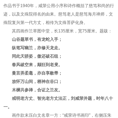
作品书于1940年，咸荥公用小序和诗作概括了慈笃和尚的行
迹，以及文殊院得名的由来。慈笃老人是慈笃海月禅师，文
殊院复兴第一代方丈，相传为文殊菩萨化身。
其四画作兰草图中堂，长135厘米，宽75厘米。题跋：
山谷题草书，有龙蛇入手；
纵笔写幽兰，亦修天龙走。
同此天骄姿，傲还破石纽；
春风破空来，颠狂到老叟。
曼言弄柔毫，亦自享敝帚；
放怀万山间，栖神在谷口；
木樨共参禅，合证之兰友。
戒明老方丈、智光老方丈法正，刘咸荥并题，时年八十
一。
画作款末压白文名章一方：“咸荥诗书画印”，右侧压朱