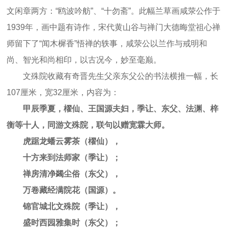
文闲章两方：“鸥波吟舫”、“十勿斋”。此幅兰草画咸荥公作于
1939年，画中题有诗作，宋代黄山谷与禅门大德晦堂祖心禅
师留下了“闻木樨香”悟禅的轶事，咸荥公以兰作与戒明和
尚、智光和尚相印，以古况今，妙至毫巅。
文殊院收藏有奇晋先生父亲东父公的书法横推一幅，长
107厘米，宽32厘米，内容为：
甲辰季夏，櫂仙、王国源夫妇，季让、东父、法渊、梓
衡等十人，同游文殊院，联句以赠宽霖大师。
虎踞龙蟠云雾茶（櫂仙），
十方来到法师家（季让）；
禅房清净蠲尘俗（东父），
万卷藏经满院花（国源）。
锦官城北文殊院（季让），
盛时西园雅集时（东父）；