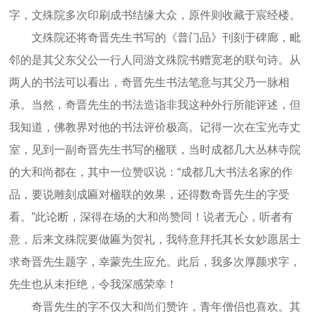
字，文殊院多次印刷成书结缘大众，原件则收藏于宸经楼。
文殊院还将奇晋先生书写的《普门品》刊刻于碑廊，毗
邻的是其父东父公一行人同游文殊院书赠宽老的联句诗。从
两人的书法可以看出，奇晋先生书法笔意与其父乃一脉相
承。当然，奇晋先生的书法造诣非我这种外行所能评述，但
我知道，佛教界对他的书法评价极高。记得一次在宝光寺丈
室，见到一副奇晋先生书写的楹联，当时成都几大丛林寺院
的大和尚都在，其中一位赞叹说：“成都几大书法名家的作
品，要说雕刻成匾对楹联的效果，还得数奇晋先生的字受
看。”此论断，深得在场的大和尚赞同！说者无心，听者有
意，后来文殊院要做匾为贺礼，我特意拜托其长女妙愿居士
求奇晋先生题字，幸蒙先生应允。此后，我多次厚颜求字，
先生也从未拒绝，令我深感荣幸！
奇晋先生的字不仅大和尚们赞许，青年僧侣也喜欢。其