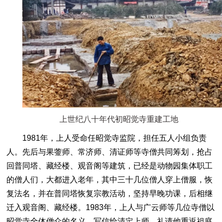
上世纪八十年代初昭觉寺重建工地
1981年，上人受命任昭觉寺监院，担任五人小组负责
人。先后与果蓥师、常济师、清证师等寺僧共同筹划，抢占
回普同塔、藏经楼、观音阁等建筑，已经是动物园集体职工
的僧人们，大都进入老年，其中三十几位僧人穿上僧服，恢
复法名，并在普同塔恢复宗教活动，坚持早晚功课，后相继
迁入观音阁、藏经楼。1983年，上人与广云师等几位寺僧以
昭觉寺全体僧众的名义，写信给清定上师，礼请他重返祖庭