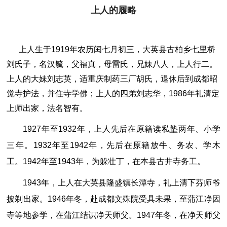
上人的履略
上人生于1919年农历闰七月初三，大英县古柏乡七里桥
刘氏子，名汉毓，父福真，母雷氏，兄妹八人，上人行二。
上人的大妹刘志英，适重庆制药三厂胡氏，退休后到成都昭
觉寺护法，并住寺学佛；上人的四弟刘志华，1986年礼清定
上师出家，法名智有。
1927年至1932年，上人先后在原籍读私塾两年、小学
三年。1932年至1942年，先后在原籍放牛、务农、学木
工。1942年至1943年，为躲壮丁，在本县古井寺务工。
1943年，上人在大英县隆盛镇长潭寺，礼上清下芬师爷
披剃出家。1946年冬，赴成都文殊院受具未果，至蒲江净因
寺等地参学，在蒲江结识净天师父。1947年冬，在净天师父