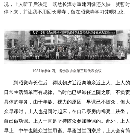
况，上人听了后决定，既然长潭寺重建因缘还欠缺，就暫时
停下来，并让我不用回长潭寺，留在昭觉寺学习梵呗礼仪。
1981年参加四川省佛教协会第三届代表会议
到昭觉寺长住后，得以朝夕近距离地亲近上人。上人的
日常生活简单而有规律。当时他已经卸任监院之职，不负责
具体的寺务，由于年龄、视力的原因，早课已不随众，但大
众早课时，上人也是同时起床，在自己寮房内禅凳上趺坐，
自己做功课。上人一直是坚持随众参加晚课的。此外，上人
早上、中午也随众过堂用斋。早斋过堂回寮后，上人会有简