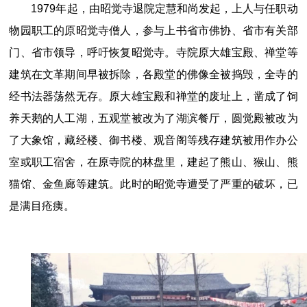
1979年起，由昭觉寺退院定慧和尚发起，上人与任职动
物园职工的原昭觉寺僧人，参与上书省市佛协、省市有关部
门、省市领导，呼吁恢复昭觉寺。寺院原大雄宝殿、禅堂等
建筑在文革期间早被拆除，各殿堂的佛像全被捣毁，全寺的
经书法器荡然无存。原大雄宝殿和禅堂的废址上，凿成了饲
养天鹅的人工湖，五观堂被改为了湖滨餐厅，圆觉殿被改为
了大象馆，藏经楼、御书楼、观音阁等残存建筑被用作办公
室或职工宿舍，在原寺院的林盘里，建起了熊山、猴山、熊
猫馆、金鱼廊等建筑。此时的昭觉寺遭受了严重的破坏，已
是满目疮痍。