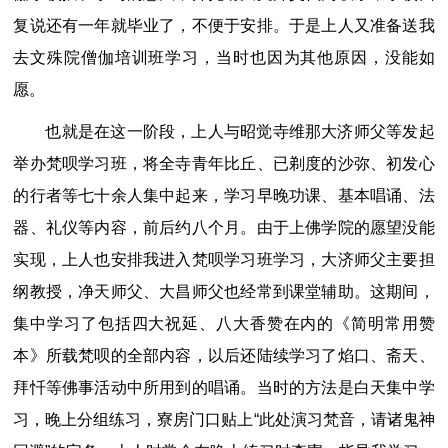
复说还有一年就毕业了，不便于安排。于是上人又准备送我
去文殊院僧伽培训班学习，当时也因为其他原因，没能如
愿。
也就是在这一阶段，上人与昭觉寺维那大济师父等发起
举办梵呗学习班，将全寺青年比丘、已剃度的沙弥、初发心
的行者等七十余人集中起来，学习早晚功课、基本唱诵、法
器、礼仪等内容，前后约八个月。由于上佛学院的愿望没能
实现，上人也安排我进入梵呗学习班学习，大济师父主要担
纲教授，净天师父、大昌师父也经常到课堂辅助。这期间，
集中学习了包括四大祝延、八大香赞在内的《简明常用赞
本》所载梵呗的全部内容，以后还陆续学习了焰口、斋天、
拜忏等佛事活动中所用到的唱诵。当时的方法是白天集中学
习，晚上分组练习，寮房门口贴上“此处演习梵音，请诸鬼神