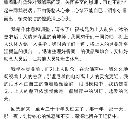
望着眼前曾经对我嘘寒问暖、关怀备至的恩师，再也不能坐
起来同我说话，不由得悲从心来，心绪不能自已，泪水夺眶
而出，顿失依怙的惶恐涌上心头。
我稍作休息和调整，请来了广福戒兄为上人剃头，沐浴
更衣后，又请来寺里的演坤师，我同弟子们一同协助，将上
人法体入龛，入龛毕，我同弟子们一道，将上人的灵龛升至
涅槃堂的供台上，迅速整理好香案上的供品和烛台，安排好
助念人员后，让其他人员轮班去休息。
我坐在灵龛前，面对上人助念。在念佛声中，我久久地
凝视着上人的慈容，那盏悬着的电灯离上人的灵龛更近，我
的泪水不由自主的随着脸颊流淌，泪眼模糊中，我仿佛看
见，上人的慈容依然就像是一盏黑夜中的明灯，越发的光
亮。
回想起来，至今二十个年头过去了，那一年，那一天，
那一夜，刻骨铭心的惊恐和不安，深深地留在了记忆中。