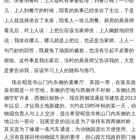
陪。快要用餐时，上人临时有事要处理，到餐厅晚了一小会
儿，上人到餐厅的时候，陪客的执事已经坐在了主位，于是
上人就选择坐在了末座，陪客人一块儿用餐。厨房的典座师
看见后，对上人说：上把位应该当家师坐，上人幽默地回答
说：我坐在哪儿，哪儿就是上把位，也还是当家师。上人一
句巧妙的回答，既避免了场面的尴尬，也没有引起不必要的
烦恼。这件事是我出家后，当时的典座师父告诉我的，大意
是要告诉我，应该学习上人的随和与善巧。
现在昭觉寺山门内东侧的素餐厅、茶园一带，在落实政
策初期是一片空地，东侧的空地与西侧并不对称，东侧比西
侧空旷许多，西侧比较狭小，现在西侧流通处等建筑是2013
年以后，才征用土地新建的。大约在1985年秋的某一天，动
物园负责人与上人交涉，提出希望昭觉寺将山门内东侧的土
地让出一部分，冠冕堂皇的说法是为了保持东西两侧对称，
其实是为了修建一条汽车通道，为动物园进出方便使用。上
人没有直接回绝动物园方面的要求，担心园方找政府部门施