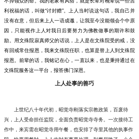
不掉领众的命。我的老家有风俗，就是长辈对晚辈说一些吉
利祝福的话，叫做“讨封赠”。上人当时说这句话，我自己并
没有在意，但后来上人一语成谶，让我至今没能领会个中原
因，只能视作上人对我日后要努力为佛教做事的期许和鼓
励。用文殊院寂真师父的话说，上人是在文殊院受的戒，没
有回戒常住报恩，我来文殊院任职，也算是替上人到文殊院
报恩。前辈的话，我铭记在心，一直以来，也是秉持通过在
文殊院服务这一平台，报答佛门深恩。
上人处事的善巧
上世纪八十年代初，昭觉寺刚落实宗教政策，百废待
兴，上人受命担任监院，全面负责昭觉寺寺务。一次接待工
作中，来宾需在昭觉寺用午餐，也安排了寺里其他的执事作