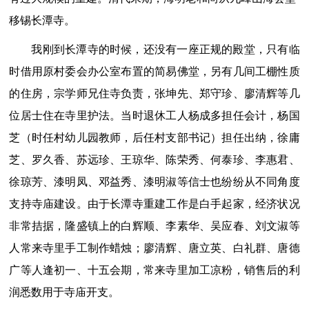
移锡长潭寺。
我刚到长潭寺的时候，还没有一座正规的殿堂，只有临
时借用原村委会办公室布置的简易佛堂，另有几间工棚性质
的住房，宗学师兄住寺负责，张坤先、郑守珍、廖清辉等几
位居士住在寺里护法。当时退休工人杨成多担任会计，杨国
芝（时任村幼儿园教师，后任村支部书记）担任出纳，徐庸
芝、罗久香、苏远珍、王琼华、陈荣秀、何泰珍、李惠君、
徐琼芳、漆明凤、邓益秀、漆明淑等信士也纷纷从不同角度
支持寺庙建设。由于长潭寺重建工作是白手起家，经济状况
非常拮据，隆盛镇上的白辉顺、李素华、吴应春、刘文淑等
人常来寺里手工制作蜡烛；廖清辉、唐立英、白礼群、唐德
广等人逢初一、十五会期，常来寺里加工凉粉，销售后的利
润悉数用于寺庙开支。