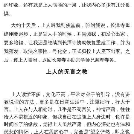
的印象。还有就是上人满脸的严肃，让我内心多少有几分畏
惧。
大约十天后，上人叫我到佛堂前，吩咐我说，长潭寺重
建刚要起步，正是缺人手的时候，并告诫我，初发心出家，
要多培福，让我还是继续到长潭寺协助恢复重建工作，并为
我落发，取法名宗性，号化空，正式归投上人座下出家。之
后，遵上人嘱咐，返回长潭寺协助宗学师兄襄理寺务。
上人的无言之教
上人读学不多，文化不高，平常对弟子的引导，没有讲
教说理的方法，更多是在日常生活中，注重细行，行大于
言。上人在与人相处时，几乎是不苟言笑，神情严肃，往往
给人不易接近的印象。但我自己在追随上人身边时，也许是
时间长了的缘故，觉得上人虽然严肃，但内心深处也有温和
慈悲的情怀，上人在我的心中，完全是“望之俨然，即之也