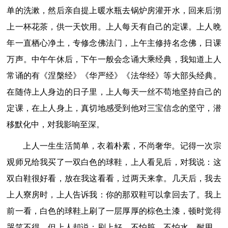
单的洗漱，然后亲自提上暖水瓶去锅炉房灌开水，回来后沏
上一杯花茶，供一天饮用。上人每天有自己的定课。上人晩
年一直栖心净土，专修念佛法门，上午主修持名念佛，日课
万声。中午午休后，下午一般会念诵大乘经典，我知道上人
常诵的有《涅槃经》《华严经》《法华经》等大部头经典。
在随侍上人身边的日子里，上人每天一丝不苟地坚持自己的
定课，在上人身上，真切地感受到他对三宝信念的坚守，潜
移默化中，对我影响至深。
上人一生生活简单，衣着朴素，不尚奢华。记得一次宗
观师兄给我买了一双白色的球鞋，上人看见后，对我说：这
双白鞋很好看，放在我这看看，过两天来拿。几天后，我去
上人寮房时，上人告诉我：你的那双鞋可以拿回去了。我上
前一看，白色的球鞋上刷了一层厚厚的棕色土漆，顿时觉得
哭笑不得。但上人却说：刷上好，不怕脏，不怕水，耐用。