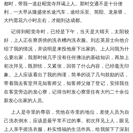
都时，带我一道赴昭觉寺拜谒上人。那时交通不是十分便
利，一大早从隆盛坐长途汽车，途经乐至、简阳、龙泉驿，
大约需花六小时左右，才能到达成都。
记得到昭觉寺时，已经是下午，当天是大晴天，太阳较
好，上人正在寮房傍的洗衣槽内洗衣服。刘志英居士向他介
绍了我的情况，并说明是来投他座下出家的。上人问我为什
么要出家，我那时候几乎没有任何佛法的基础知识，再加上
初次拜见，既胆怯，又紧张，回答了什么内容，已经毫无印
象。上人应该看出了我的拘谨，简单的说了几句鼓励的话，
带着我去客堂拜见知客师父，知客师父做了登记，安排我住
在客堂旁边的发心寮，记得当时发心寮里住有大约二十余位
新发心出家的人员。
上人是寺里的尊宿，凭他在寺里的地位，差使人员为自
己洗衣倒水，应该是最平常不过的事。初次拜见上人，眼见
上人亲手搓洗衣服，朴实惜福的生活作风，给我留下了深刻