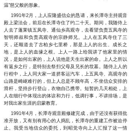
温”慈父般的形象。
1991年2月，上人应隆盛信众的恳请，来长潭寺主持观音
殿上梁法会，前后在长潭寺住了约二十天。期间，我随侍上
人去了蓬莱镇五凤寺、通仙乡高观寺，去看望负责五凤寺的
智明师叔和负责高观寺的宗静师兄。上人在五凤寺住了三
天，还顺道去了古柏乡七里桥，那是上人的出生、成长之
地，是上人的血缘之根。上人一路上给我讲了他家里的情
况，是如何出家的，上人说他是天生出家的命。上人之所以
有返乡之行，是特别去祭扫父母及兄长的坟墓。随侍上人的
行程中，上人同大家一道挤客运汽车，上五凤寺、高观寺的
山路是崎岖难行的，但上人总是不顾年高，不坐信众安排的
滑杆，坚持步行登山，衣物自己携带。短暂的几天相处，上
人在细行中体现出的体谅和力行，低调行事，不讲排场，是
对我出家生涯的启蒙教育。
1991年4月，长潭寺观音殿修建完成，由于还没有获得批
准开放，又有别有用心的人捣乱，长潭寺的重建工作被迫停
止。我受当地信众的委托，到昭觉寺向上人汇报了这一情