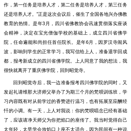
作，第一任务是培养人才，第二任务是培养人才，第三任务
还是培养人才。”正是这次会议后，催生了全国各地兴办佛教
教育的热情。是年3月，四川省佛教协会讯速贯彻落实座谈
会精神，决定在宝光僧伽学校的基础上，成立四川省佛学
院，任命遍能和尚担任首任院长。是年6月，因罗汉寺闹风
波，影响到学生的正常学习，我写信给上人，准备退学回成
都，报考新成立的四川省佛学院。上人同意了我的想法，我
很快就离开了重庆佛学院，回到昭觉寺。
回到昭觉寺后，我一边准备报考四川佛学院的同时，又
发起礼请维那大济师父举办了为期三个月的梵呗训练班，学
习内容既有对从前学过的香赞进行温习，也有拓展至应酬经
忏的小调。有一天，上人对我说：你的梵呗唱念已经有基础
了，应该请净天师父为你把焰口的座传了。我当时觉得自己
太年轻，太早学会放焰口上座不太适合，因为民间有一种说