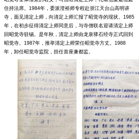
住持法席。1984年，委派澄裕师专程赴浙江天台山高明讲
寺，面见清定上师，向清定上师汇报了昭觉寺的现状。1985
年，在初步征得清定上师同意后，与寺僧联名迎请清定上师
回昭觉寺驻锡。是年秋，清定上师由龙泉驿石经寺正式回到
昭觉寺。1987年，推举清定上师荣任昭觉寺方丈。1988
年，卸任昭觉寺监院，担任首座兼都监。