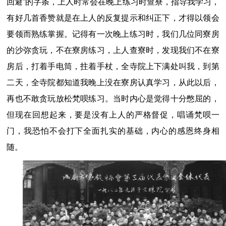
回避”的字条，上人时常会在晚上练习时查寮，指导我学习，
有好几首香赞就是在上人的反复提示和纠正下，才得以领会
要领而熟练掌握。记得有一次晚上练习时，我们几位同寮房
的沙弥贪玩，不在寮房练习，上人查寮时，发现我们不在寮
房后，打着手电筒，拄着手杖，全寺院上下满处叫我，到第
二天，全寺院都知道我晚上没在寮房认真学习，从此以后，
再也不敢贪玩放松梵呗练习。当时内心是觉得十分憋屈的，
但现在回想起来，要是没有上人的严格督促，唱诵梵呗一
门，我恐怕不会打下全面扎实的基础，内心的感恩终身相
随。