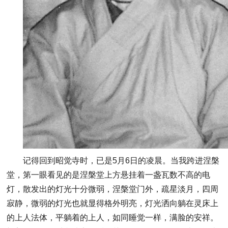
记得回到昭觉寺时，已是5月6日的凌晨。当我跨进涅槃
堂，第一眼看见的是涅槃堂上方悬挂着一盏瓦数不高的电
灯，散发出的灯光十分微弱，涅槃堂门外，疏星淡月，四周
寂静，微弱的灯光也就显得格外明亮，灯光洒向躺在灵床上
的上人法体，平躺着的上人，如同睡觉一样，满脸的安祥。