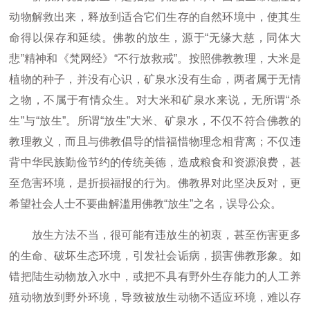
动物解救出来，释放到适合它们生存的自然环境中，使其生
命得以保存和延续。佛教的放生，源于“无缘大慈，同体大
悲”精神和《梵网经》“不行放救戒”。按照佛教教理，大米是
植物的种子，并没有心识，矿泉水没有生命，两者属于无情
之物，不属于有情众生。对大米和矿泉水来说，无所谓“杀
生”与“放生”。所谓“放生”大米、矿泉水，不仅不符合佛教的
教理教义，而且与佛教倡导的惜福惜物理念相背离；不仅违
背中华民族勤俭节约的传统美德，造成粮食和资源浪费，甚
至危害环境，是折损福报的行为。佛教界对此坚决反对，更
希望社会人士不要曲解滥用佛教“放生”之名，误导公众。
放生方法不当，很可能有违放生的初衷，甚至伤害更多
的生命、破坏生态环境，引发社会诟病，损害佛教形象。如
错把陆生动物放入水中，或把不具有野外生存能力的人工养
殖动物放到野外环境，导致被放生动物不适应环境，难以存