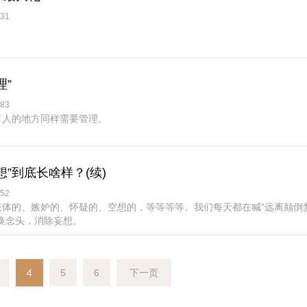
31
理”
83
有人的地方同样需要管理。
”到底长啥样？(续)
52
肢体的、嫉妒的、怀疑的、空想的，等等等等。我们每天都在喊“远离颠倒
换念头，消除妄想。
4
5
6
下一页