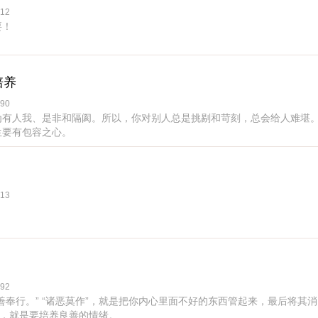
12
要！
培养
90
为有人我、是非和隔阂。所以，你对别人总是挑剔和苛刻，总会给人难堪
生要有包容之心。
13
92
善奉行。” “诸恶莫作”，就是把你内心里面不好的东西管起来，最后将其消
”，就是要培养良善的情绪。